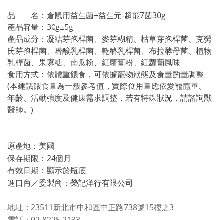
品 名：倉鼠用益生菌+益生元-超能7菌30g
產品容量：30g±5g
產品成分：凝結芽孢桿菌、麥芽糊精、枯草芽孢桿菌、克勞
氏芽孢桿菌、嗜酸乳桿菌、乾酪乳桿菌、布拉酵母菌、植物
乳桿菌、果寡糖、南瓜粉、紅蘿蔔粉、紅蘿蔔風味
食用方式：依體重餵食，可依據寵物狀態及食量酌量調整
(本建議餵食量為一般參考值，實際食用量應依愛寵體重、
年齡、活動強度及健康需求調整，若有特殊狀況，請諮詢獸
醫師。)
原產地：美國
保存期限：24個月
有效日期：顯示於瓶底
進口商／委製商：榮記洋行有限公司
地址：23511新北市中和區中正路738號15樓之3
電話：02-8226-2133