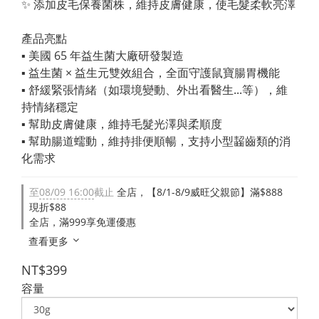
✨ 添加皮毛保養菌株，維持皮膚健康，使毛髮柔軟亮澤
產品亮點
▪︎ 美國 65 年益生菌大廠研發製造
▪︎ 益生菌 × 益生元雙效組合，全面守護鼠寶腸胃機能
▪︎ 舒緩緊張情緒（如環境變動、外出看醫生...等），維
持情緒穩定
▪︎ 幫助皮膚健康，維持毛髮光澤與柔順度
▪︎ 幫助腸道蠕動，維持排便順暢，支持小型齧齒類的消
化需求
至
08/09 16:00
截止
全店，【8/1-8/9威旺父親節】滿$888
現折$88
全店，滿999享免運優惠
查看更多
NT$399
容量