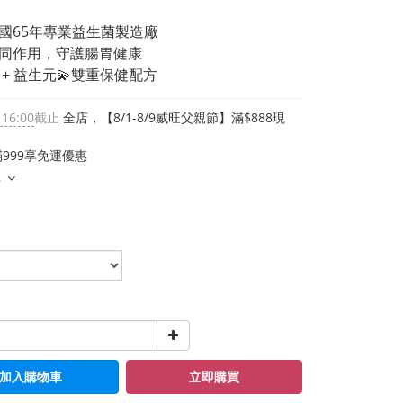
國65年專業益生菌製造廠
同作用，守護腸胃健康
 + 益生元💫雙重保健配方
 16:00
截止
全店，【8/1-8/9威旺父親節】滿$888現
999享免運優惠
多
加入購物車
立即購買