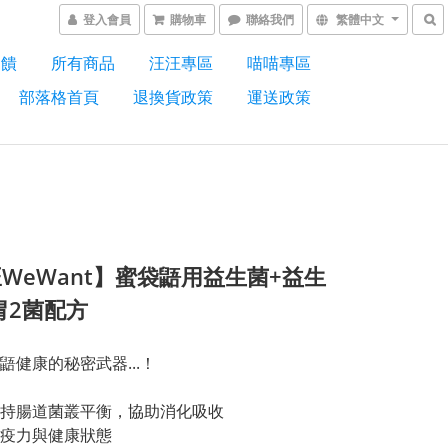
登入會員
購物車
聯絡我們
繁體中文
回饋
所有商品
汪汪專區
喵喵專區
部落格首頁
退換貨政策
運送政策
WeWant】蜜袋鼯用益生菌+益生
胃2菌配方
鼯健康的秘密武器...！
維持腸道菌叢平衡，協助消化吸收
免疫力與健康狀態