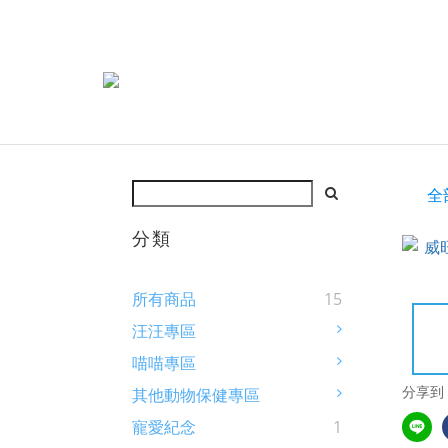
全
分類
所有商品
15
汪汪專區
喵喵專區
分享到
其他動物保健專區
寵愛紀念
1