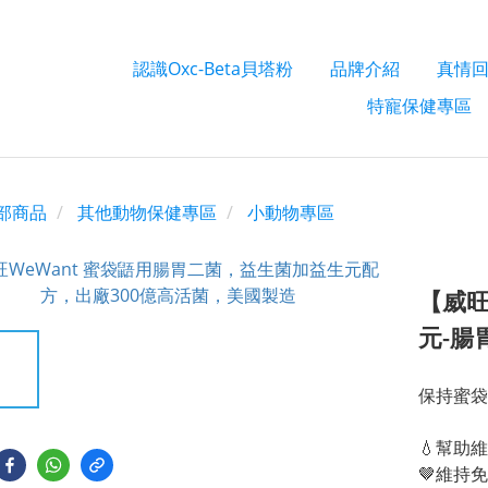
認識Oxc-Beta貝塔粉
品牌介紹
真情
特寵保健專區
部商品
其他動物保健專區
小動物專區
【威旺
元-腸
保持蜜袋
💧幫助
🤎維持