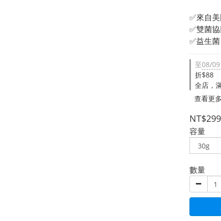
✅來自美
✅雙菌協
✅益生菌
至
08/09
折$88
全店，滿
查看更
NT$299
容量
數量