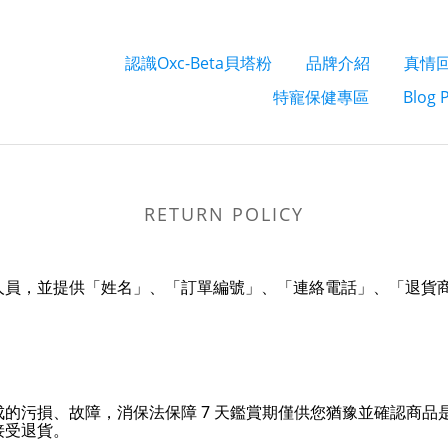
認識Oxc-Beta貝塔粉
品牌介紹
真情
特寵保健專區
Blog 
RETURN POLICY
人員，並提供「姓名」、「訂單編號」、「連絡電話」、「退貨
的污損、故障，消保法保障 7 天鑑賞期僅供您猶豫並確認商品
接受退貨。