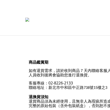
商品鑑賞期
如有退貨需求，請於收到商品７天內聯絡客服
人員收到後將會協助您進行退換貨。
客服專線：02-8226-2133
聯絡地址：
新北市中和區中正路
號
樓之
738
15
3
退換貨須知
退貨商品須為未經使用，且無非人為瑕疵所造成
完整的原始包裝（含外包裝紙盒），否則恕不