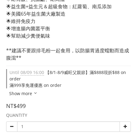
🌟益生菌+益生元＆超級食物：紅蘿蔔、南瓜添加
🌟美國65年益生菌大廠製造
🌟維持免疫力
🌟增進腸內菌叢平衡
🌟幫助減少糞便氣味
**建議不要跟排毛粉一起食用，以防腸胃過度蠕動而造成
腹瀉**
Until
08/09 16:00
【8/1-8/9威旺父親節】滿$888現折$88 on
order
滿999享免運優惠 on order
Show more
NT$499
QUANTITY