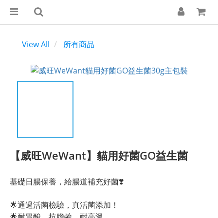
View All
所有商品
【威旺WeWant】貓用好菌GO益生菌
基礎日腸保養，給腸道補充好菌❣️
🌟通過活菌檢驗，真活菌添加！
🌟耐胃酸、抗膽鹼、耐高溫