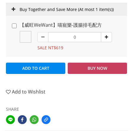
Buy Together and Save More
(At most 1 item(s))
【威旺WeWant】喵寵樂-護腸排毛配方
SALE NT$619
ADD TO CART
BUY NOW
Add to Wishlist
SHARE