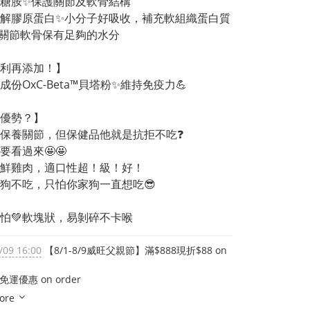
糖胺✨保護關節及軟骨結構
解膠原蛋白✨小分子好吸收，補充軟組織蛋白質
關節軟骨保有足夠的水分
利再添加！】
成份OxC-Beta™貝塔粉✨維持免疫力💪
優勢？】
保養關節，但保健品他就是抗拒不吃❓
要看過來🤩🤩
新鮮雞肉，適口性超！級！好！
狗不吃，只怕你家狗一直想吃😎
怕💚軟塊狀，易剝碎不卡喉
/09 16:00
【8/1-8/9威旺父親節】滿$888現折$88 on
免運優惠 on order
ore