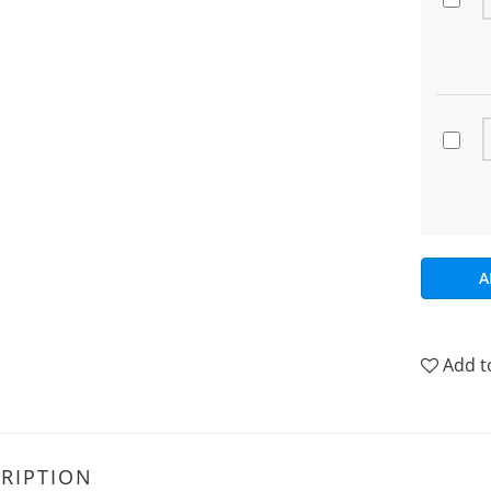
A
Add t
RIPTION