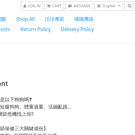
LOG IN
CART
MESSAGE
English
回饋
Shop All
汪汪專區
喵喵專區
Posts
Return Policy
Delivery Policy
nt
是以下狗狗嗎❓
短腿狗狗、體重過重、活蹦亂跳...
關節危機找上你‼️
節保健三大關鍵成份】