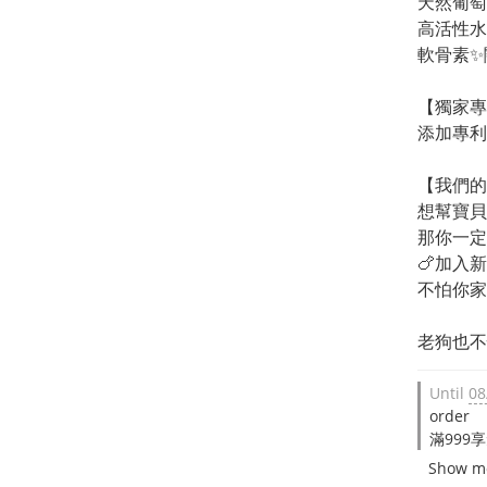
天然葡萄
高活性水
軟骨素✨
【獨家專
添加專利
【我們的
想幫寶貝
那你一定
🍗加入
不怕你家
老狗也不
Until
08
order
滿999享
Show m