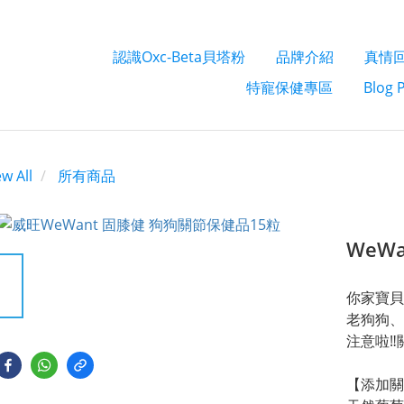
認識Oxc-Beta貝塔粉
品牌介紹
真情
特寵保健專區
Blog 
ew All
所有商品
WeWa
你家寶貝
老狗狗、
注意啦‼️
【添加關