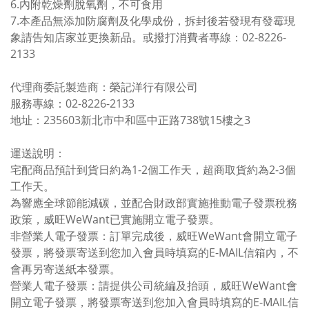
6.內附乾燥劑脫氧劑，不可食用
7.本產品無添加防腐劑及化學成份，拆封後若發現有發霉現
象請告知店家並更換新品。或撥打消費者專線：02-8226-
2133
代理商委託製造商：榮記洋行有限公司
服務專線：02-8226-2133
地址：235603新北市中和區中正路738號15樓之3
運送說明：
宅配商品預計到貨日約為1-2個工作天，超商取貨約為2-3個
工作天。
為響應全球節能減碳，並配合財政部實施推動電子發票稅務
政策，威旺WeWant已實施開立電子發票。
非營業人電子發票：訂單完成後，威旺WeWant會開立電子
發票，將發票寄送到您加入會員時填寫的E-MAIL信箱內，不
會再另寄送紙本發票。
營業人電子發票：請提供公司統編及抬頭，威旺WeWant會
開立電子發票，將發票寄送到您加入會員時填寫的E-MAIL信