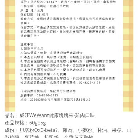
品名：威旺WeWant健康塊塊來-雞肉口味
產品規格：60g±5g
成份：貝塔粉OxC-beta?、雞肉、小麥粉、甘油、果糖、山
梨糖醇、麥芽糖、起司粉、金盞花萃取物