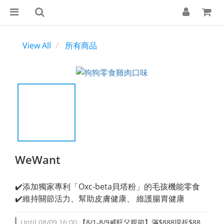
View All
所有商品
WeWant
✔️添加獨家專利「Oxc-beta貝塔粉」的毛孩機能零食
✔️維持關節活力、幫助皮膚健康、 維護腸胃健康
Until
08/09 16:00
【8/1-8/9威旺父親節】滿$888現折$88