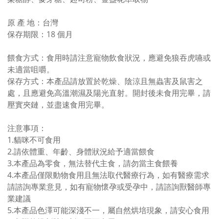
原 產 地：台灣
保存期限：18 個月
餵食方式：食用時請注意寵物飲食狀況，應避免狼吞虎嚥或
未適當咀嚼。
保存方式：本產品請放置於乾燥、陰涼且無蟲害及鼠害之
處，且應避免高溫潮濕及陽光直射。開封後未食用完畢，請
壓實夾鏈，並盡速食用完畢。
注意事項：
1.貓咪不可食用
2.請依體重、年齡、身體狀況給予適當餵食
3.本產品為零食，無法替代主食，請勿當主食餵養
4.本產品僅限動物食用且無法取代醫療行為，如有醫療需求
請諮詢專業意見，如有寵物懷孕或受孕中，請諮詢獸醫師專
業建議
5.本產品色澤可能深淺不一，屬自然烘培現象，請安心食用