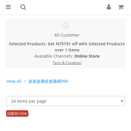
All Customer
Selected Products: Get NT$191 off with Selected Products
over 1 items
Available Channels:
Online Store
Term & Condition
View All
派派超優疫推薦碼999
回購率100%