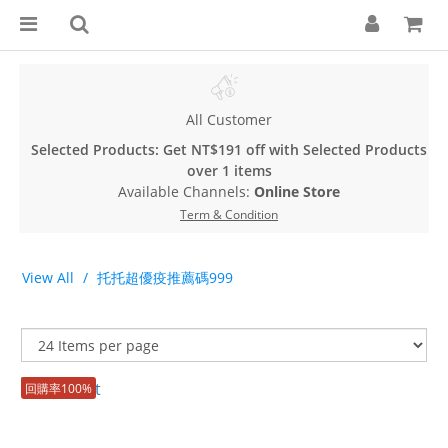
All Customer
Selected Products: Get NT$191 off with Selected Products
over 1 items
Available Channels:
Online Store
Term & Condition
View All
托托超優疫推薦碼999
回購率100%