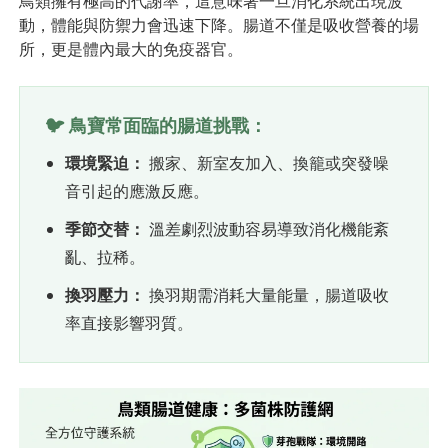
鳥類擁有極高的代謝率，這意味著一旦消化系統出現波
動，體能與防禦力會迅速下降。腸道不僅是吸收營養的場
所，更是體內最大的免疫器官。
🐦 鳥寶常面臨的腸道挑戰：
環境緊迫：
搬家、新室友加入、換籠或突發噪
音引起的應激反應。
季節交替：
溫差劇烈波動容易導致消化機能紊
亂、拉稀。
換羽壓力：
換羽期需消耗大量能量，腸道吸收
率直接影響羽質。