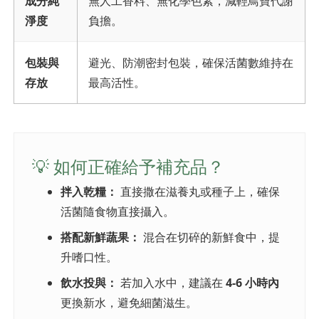
成分純
無人工香料、無化學色素，減輕鳥寶代謝
淨度
負擔。
包裝與
避光、防潮密封包裝，確保活菌數維持在
存放
最高活性。
💡 如何正確給予補充品？
拌入乾糧：
直接撒在滋養丸或種子上，確保
活菌隨食物直接攝入。
搭配新鮮蔬果：
混合在切碎的新鮮食中，提
升嗜口性。
飲水投與：
若加入水中，建議在
4-6 小時內
更換新水，避免細菌滋生。