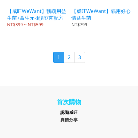
【威旺WeWant】鸚鵡用益
【威旺WeWant】貓用好心
生菌+益生元-超能7菌配方
情益生菌
NT$399 ~ NT$599
NT$799
1
2
3
首次購物
認識
威旺
真情分享