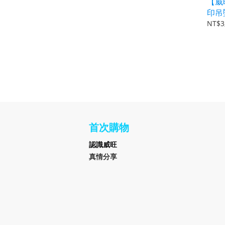
【威
印吊
NT$3
首次購物
認識
威旺
真情分享