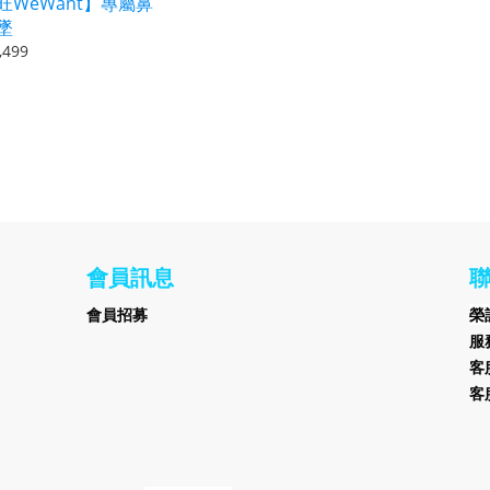
旺WeWant】專屬鼻
墜
,499
會員訊息
會員招募
榮
服務
客服
客服