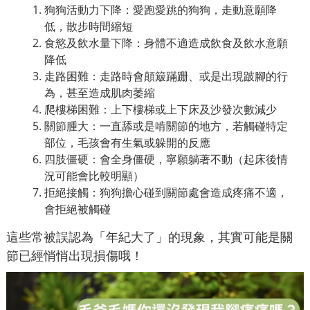
狗狗活動力下降：愛跑愛跳的狗狗，走動意願降
低，散步時間縮短
食慾及飲水量下降：身體不適造成飲食及飲水意願
降低
走路困難：走路時會顛簸蹣跚、或是出現跛腳的行
為，甚至造成肌肉萎縮
爬樓梯困難：上下樓梯或上下床及沙發次數減少
關節腫大：一直舔或是啃關節的地方，若觸碰特定
部位，毛孩會有生氣或躲開的反應
四肢僵硬：會全身僵硬，寧願躺著不動（起床後情
況可能會比較明顯）
拒絕接觸：狗狗擔心碰到關節處會造成疼痛不適，
會拒絕被觸碰
這些常被誤認為「年紀大了」的現象，其實可能是關
節已經悄悄出現損傷哦！