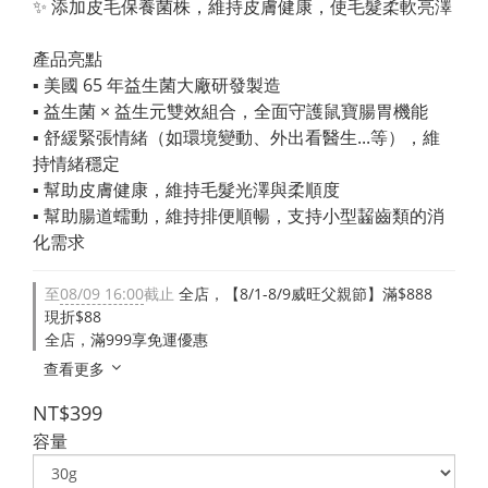
✨ 添加皮毛保養菌株，維持皮膚健康，使毛髮柔軟亮澤
產品亮點
▪︎ 美國 65 年益生菌大廠研發製造
▪︎ 益生菌 × 益生元雙效組合，全面守護鼠寶腸胃機能
▪︎ 舒緩緊張情緒（如環境變動、外出看醫生...等），維
持情緒穩定
▪︎ 幫助皮膚健康，維持毛髮光澤與柔順度
▪︎ 幫助腸道蠕動，維持排便順暢，支持小型齧齒類的消
化需求
至
08/09 16:00
截止
全店，【8/1-8/9威旺父親節】滿$888
現折$88
全店，滿999享免運優惠
查看更多
NT$399
容量