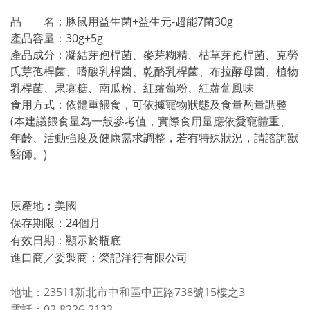
品 名：豚鼠用益生菌+益生元-超能7菌30g
產品容量：30g±5g
產品成分：凝結芽孢桿菌、麥芽糊精、枯草芽孢桿菌、克勞
氏芽孢桿菌、嗜酸乳桿菌、乾酪乳桿菌、布拉酵母菌、植物
乳桿菌、果寡糖、南瓜粉、紅蘿蔔粉、紅蘿蔔風味
食用方式：依體重餵食，可依據寵物狀態及食量酌量調整
(本建議餵食量為一般參考值，實際食用量應依愛寵體重、
年齡、活動強度及健康需求調整，若有特殊狀況，請諮詢獸
醫師。)
原產地：美國
保存期限：24個月
有效日期：顯示於瓶底
進口商／委製商：榮記洋行有限公司
地址：23511新北市中和區中正路738號15樓之3
電話：02-8226-2133