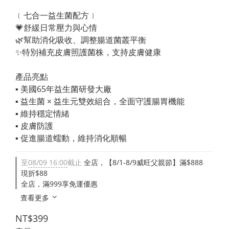
﹝七合一益生菌配方﹞
💗舒緩日常壓力與心情
🌿幫助消化吸收、調整腸道菌叢平衡
✨特別補充皮膚照護菌株，支持皮膚健康
產品亮點
▪︎ 美國65年益生菌研發大廠
▪︎ 益生菌 × 益生元雙效組合，全面守護腸胃機能
▪︎ 維持穩定情緒
▪︎ 皮膚防護
▪︎ 促進腸道蠕動，維持消化順暢
至
08/09 16:00
截止
全店，【8/1-8/9威旺父親節】滿$888
現折$88
全店，滿999享免運優惠
查看更多
NT$399