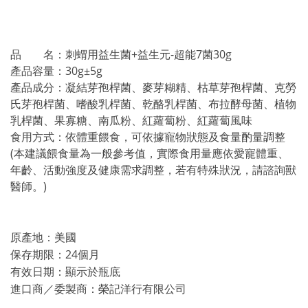
品 名：刺蝟用益生菌+益生元-超能7菌30g
產品容量：30g±5g
產品成分：凝結芽孢桿菌、麥芽糊精、枯草芽孢桿菌、克勞
氏芽孢桿菌、嗜酸乳桿菌、乾酪乳桿菌、布拉酵母菌、植物
乳桿菌、果寡糖、南瓜粉、紅蘿蔔粉、紅蘿蔔風味
食用方式：依體重餵食，可依據寵物狀態及食量酌量調整
(本建議餵食量為一般參考值，實際食用量應依愛寵體重、
年齡、活動強度及健康需求調整，若有特殊狀況，請諮詢獸
醫師。)
原產地：美國
保存期限：24個月
有效日期：顯示於瓶底
進口商／委製商：榮記洋行有限公司