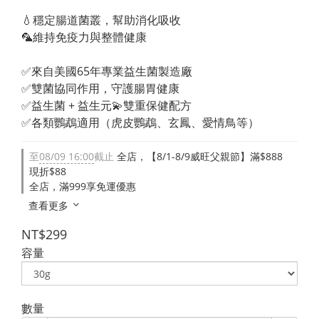
💧穩定腸道菌叢，幫助消化吸收
🦜維持免疫力與整體健康
✅來自美國65年專業益生菌製造廠
✅雙菌協同作用，守護腸胃健康
✅益生菌 + 益生元💫雙重保健配方
✅各類鸚鵡適用（虎皮鸚鵡、玄鳳、愛情鳥等）
至
08/09 16:00
截止
全店，【8/1-8/9威旺父親節】滿$888
現折$88
全店，滿999享免運優惠
查看更多
NT$299
容量
數量