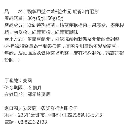
品 名：鸚鵡用益生菌+益生元-腸胃2菌配方
產品容量：30g±5g／50g±5g
產品成分：凝結芽孢桿菌、枯草芽孢桿菌、果寡糖、麥芽糊
精、南瓜粉、紅蘿蔔粉、紅蘿蔔風味
食用方式：依體重餵食，可依據寵物狀態及食量酌量調整
(本建議餵食量為一般參考值，實際食用量應依愛寵體重、
年齡、活動強度及健康需求調整，若有特殊狀況，請諮詢獸
醫師。)
原產地：美國
保存期限：24個月
有效日期：顯示於瓶底
進口商／委製商：榮記洋行有限公司
地址：23511新北市中和區中正路738號15樓之3
電話：02-8226-2133