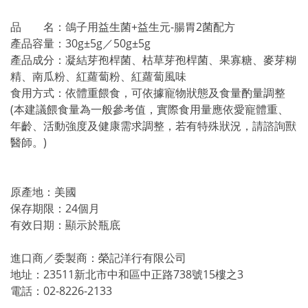
品 名：鴿子用益生菌+益生元-腸胃2菌配方
產品容量：30g±5g／50g±5g
產品成分：凝結芽孢桿菌、枯草芽孢桿菌、果寡糖、麥芽糊
精、南瓜粉、紅蘿蔔粉、紅蘿蔔風味
食用方式：依體重餵食，可依據寵物狀態及食量酌量調整
(本建議餵食量為一般參考值，實際食用量應依愛寵體重、
年齡、活動強度及健康需求調整，若有特殊狀況，請諮詢獸
醫師。)
原產地：美國
保存期限：24個月
有效日期：顯示於瓶底
進口商／委製商：榮記洋行有限公司
地址：23511新北市中和區中正路738號15樓之3
電話：02-8226-2133