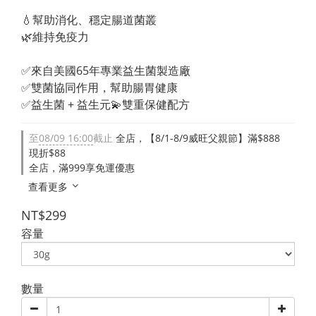
💧幫助消化、穩定腸道菌叢
🌿維持免疫力
✅來自美國65年專業益生菌製造廠
✅雙菌協同作用，幫助腸胃健康
✅益生菌 + 益生元💫雙重保健配方
至
08/09 16:00
截止
全店，【8/1-8/9威旺父親節】滿$888
現折$88
全店，滿999享免運優惠
查看更多
NT$299
容量
數量