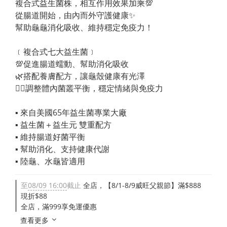
複合式益生菌株，相互作用效果加乘💯
從腸道開始，由內而外守護健康✨
幫助龜龜消化吸收、維持穩定免疫力！
﹝複合式七大益生菌﹞
💯促進腸道蠕動、幫助消化吸收
🌿搭配養膚配方，讓龜殼健康有光澤
🧘‍♀️調整體內菌叢平衡，穩定情緒與免疫力
▪︎ 來自美國65年益生菌專業大廠
▪︎ 益生菌＋益生元 雙重配方
▪︎ 維持腸道好菌平衡
▪︎ 幫助消化、支持健康代謝
▪︎ 陸龜、水龜皆適用
至
08/09 16:00
截止
全店，【8/1-8/9威旺父親節】滿$888
現折$88
全店，滿999享免運優惠
查看更多