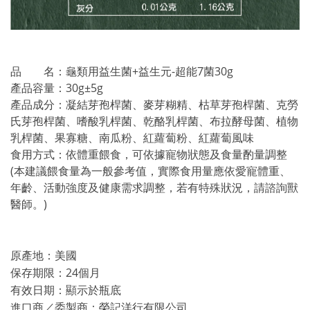
品 名：龜類用益生菌+益生元-超能7菌30g
產品容量：30g±5g
產品成分：凝結芽孢桿菌、麥芽糊精、枯草芽孢桿菌、克勞
氏芽孢桿菌、嗜酸乳桿菌、乾酪乳桿菌、布拉酵母菌、植物
乳桿菌、果寡糖、南瓜粉、紅蘿蔔粉、紅蘿蔔風味
食用方式：依體重餵食，可依據寵物狀態及食量酌量調整
(本建議餵食量為一般參考值，實際食用量應依愛寵體重、
年齡、活動強度及健康需求調整，若有特殊狀況，請諮詢獸
醫師。)
原產地：美國
保存期限：24個月
有效日期：顯示於瓶底
進口商／委製商：榮記洋行有限公司